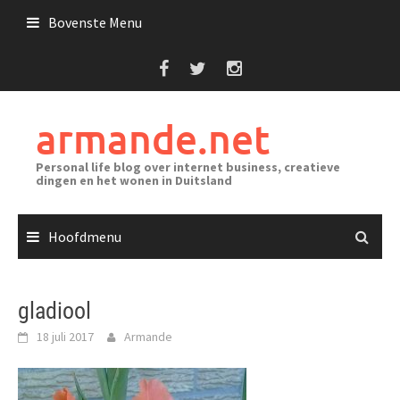
Ga
Bovenste Menu
naar
de
inhoud
armande.net
Personal life blog over internet business, creatieve
dingen en het wonen in Duitsland
Hoofdmenu
gladiool
18 juli 2017
Armande