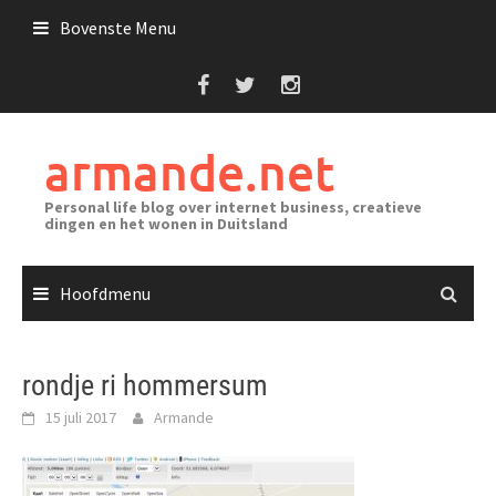
Ga
Bovenste Menu
naar
de
inhoud
armande.net
Personal life blog over internet business, creatieve
dingen en het wonen in Duitsland
Hoofdmenu
rondje ri hommersum
15 juli 2017
Armande