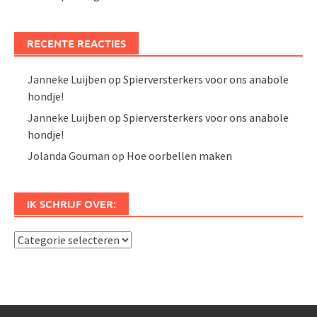
RECENTE REACTIES
Janneke Luijben
op
Spierversterkers voor ons anabole
hondje!
Janneke Luijben
op
Spierversterkers voor ons anabole
hondje!
Jolanda Gouman
op
Hoe oorbellen maken
IK SCHRIJF OVER:
Ik
schrijf
over: