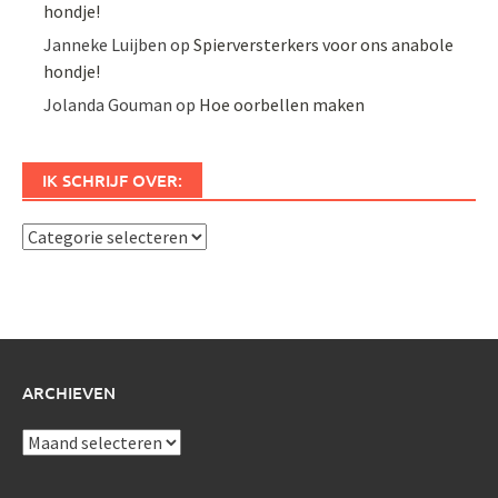
hondje!
Janneke Luijben
op
Spierversterkers voor ons anabole
hondje!
Jolanda Gouman
op
Hoe oorbellen maken
IK SCHRIJF OVER:
Ik
schrijf
over:
ARCHIEVEN
Archieven