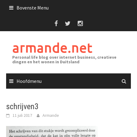
Ga
Bovenste Menu
naar
de
inhoud
armande.net
Personal life blog over internet business, creatieve
dingen en het wonen in Duitsland
Hoofdmenu
schrijven3
11 juli 2017
Armande