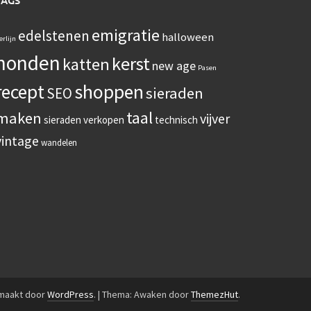
TAGS
emigratie
edelstenen
halloween
erlijn
honden
kerst
katten
new age
Pasen
recept
shoppen
sieraden
SEO
taal
maken
vijver
sieraden verkopen
technisch
vintage
wandelen
emaakt door
WordPress
.
|
Thema: Awaken door
ThemezHut
.