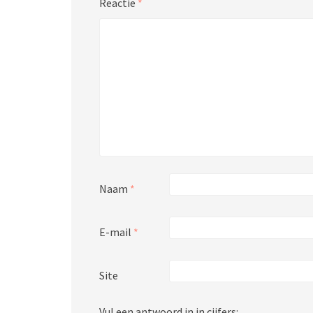
Reactie
*
Naam
*
E-mail
*
Site
Vul een antwoord in in cijfers: