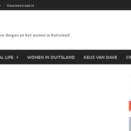
y
Daveweetraad.nl
eve dingen en het wonen in Duitsland
L LIFE
WONEN IN DUITSLAND
KEUS VAN DAVE
CR
n