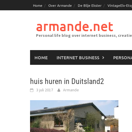
Ga
Home
Over Armande
De Blije Ekster
VintageElv-Ets
naar
de
armande.net
inhoud
Personal life blog over internet business, creati
HOME
INTERNET BUSINESS
PERSONA
huis huren in Duitsland2
3 juli 2017
Armande