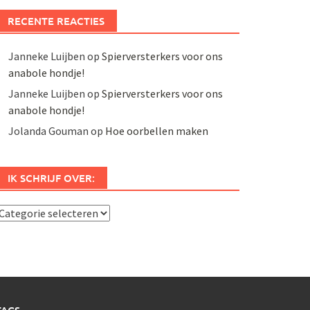
RECENTE REACTIES
Janneke Luijben
op
Spierversterkers voor ons
anabole hondje!
Janneke Luijben
op
Spierversterkers voor ons
anabole hondje!
Jolanda Gouman
op
Hoe oorbellen maken
IK SCHRIJF OVER:
k
chrijf
ver: