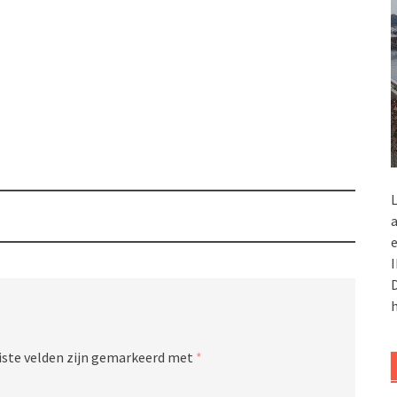
L
a
e
I
D
h
iste velden zijn gemarkeerd met
*