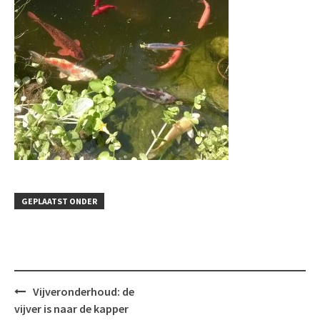
GEPLAATST ONDER
Bericht
Vijveronderhoud: de
navigatie
vijver is naar de kapper