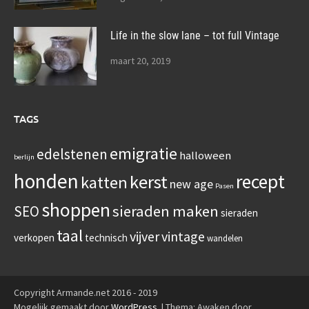
Life in the slow lane – tot full Vintage
maart 20, 2019
TAGS
emigratie
edelstenen
halloween
berlijn
honden
recept
kerst
katten
new age
Pasen
shoppen
sieraden maken
SEO
sieraden
taal
vijver
vintage
verkopen
technisch
wandelen
Copyright Armande.net 2016 - 2019
Mogelijk gemaakt door
WordPress
.
|
Thema: Awaken door