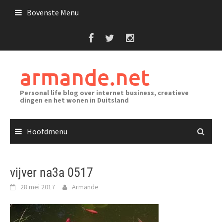
Ga
Bovenste Menu
naar
de
inhoud
armande.net
Personal life blog over internet business, creatieve
dingen en het wonen in Duitsland
Hoofdmenu
vijver na3a 0517
28 mei 2017
Armande