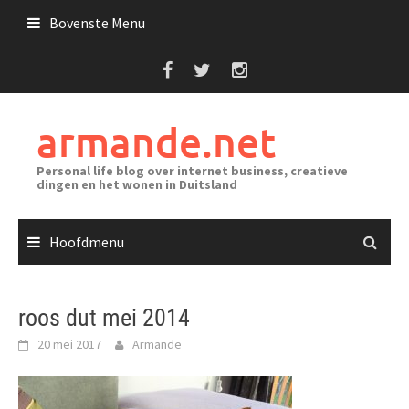
Ga
Bovenste Menu
naar
de
inhoud
armande.net
Personal life blog over internet business, creatieve
dingen en het wonen in Duitsland
Hoofdmenu
roos dut mei 2014
20 mei 2017
Armande