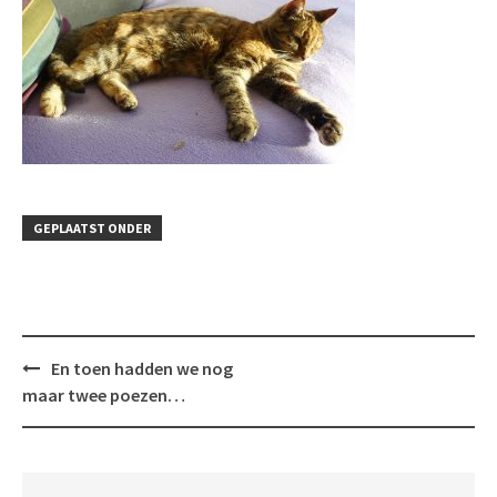
GEPLAATST ONDER
Bericht
En toen hadden we nog
navigatie
maar twee poezen…