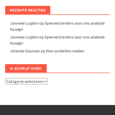
RECENTE REACTIES
Janneke Luijben
op
Spierversterkers voor ons anabole
hondje!
Janneke Luijben
op
Spierversterkers voor ons anabole
hondje!
Jolanda Gouman
op
Hoe oorbellen maken
IK SCHRIJF OVER:
Ik
schrijf
over: