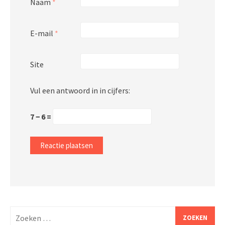
Naam
*
E-mail
*
Site
Vul een antwoord in in cijfers:
7 − 6 =
Zoeken
naar: