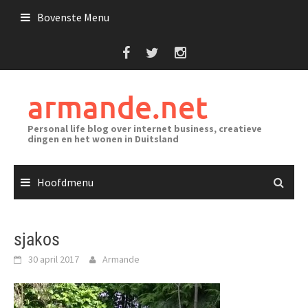
Ga
Bovenste Menu
naar
de
inhoud
armande.net
Personal life blog over internet business, creatieve
dingen en het wonen in Duitsland
Hoofdmenu
sjakos
30 april 2017
Armande