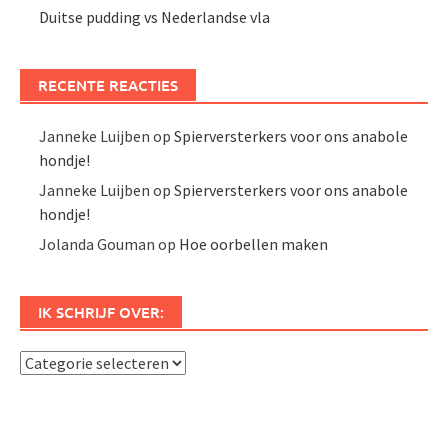
Duitse pudding vs Nederlandse vla
RECENTE REACTIES
Janneke Luijben
op
Spierversterkers voor ons anabole
hondje!
Janneke Luijben
op
Spierversterkers voor ons anabole
hondje!
Jolanda Gouman
op
Hoe oorbellen maken
IK SCHRIJF OVER:
Ik
schrijf
over: