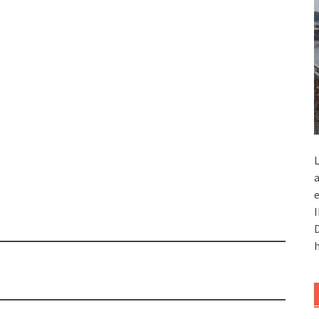
L
a
e
I
D
h