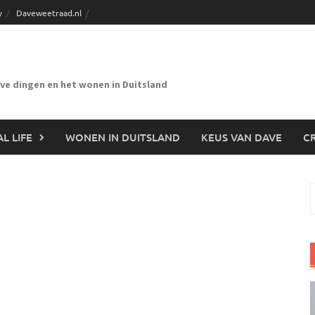
y
Daveweetraad.nl
eve dingen en het wonen in Duitsland
L LIFE
WONEN IN DUITSLAND
KEUS VAN DAVE
CR
n