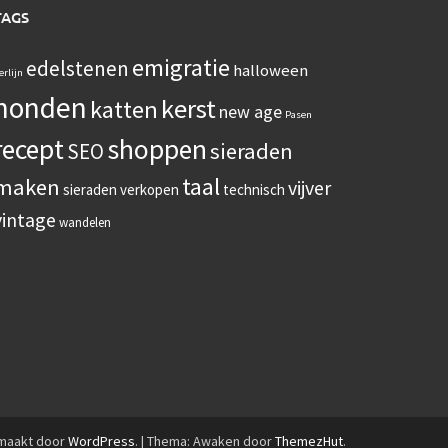
TAGS
emigratie
edelstenen
halloween
erlijn
honden
kerst
katten
new age
Pasen
recept
shoppen
sieraden
SEO
taal
maken
vijver
sieraden verkopen
technisch
vintage
wandelen
emaakt door
WordPress
.
|
Thema: Awaken door
ThemezHut
.