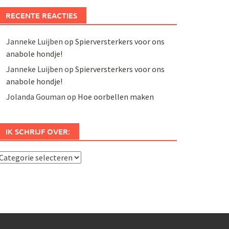
RECENTE REACTIES
Janneke Luijben
op
Spierversterkers voor ons
anabole hondje!
Janneke Luijben
op
Spierversterkers voor ons
anabole hondje!
Jolanda Gouman
op
Hoe oorbellen maken
IK SCHRIJF OVER:
k
chrijf
ver: