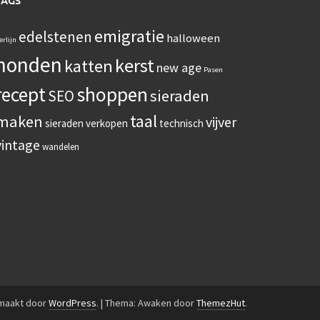
TAGS
emigratie
edelstenen
halloween
erlijn
honden
kerst
katten
new age
Pasen
recept
shoppen
sieraden
SEO
taal
maken
vijver
sieraden verkopen
technisch
vintage
wandelen
emaakt door
WordPress
.
|
Thema: Awaken door
ThemezHut
.