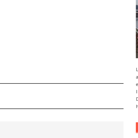
L
a
e
I
D
h