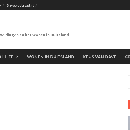
y
Daveweetraad.nl
eve dingen en het wonen in Duitsland
L LIFE
WONEN IN DUITSLAND
KEUS VAN DAVE
CR
n