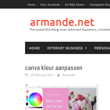
Ga
Home
Over Armande
De Blije Ekster
VintageElv-Ets
naar
de
armande.net
inhoud
Personal life blog over internet business, creati
HOME
INTERNET BUSINESS
PERSONA
canva kleur aanpassen
19 februari 2017
Armande