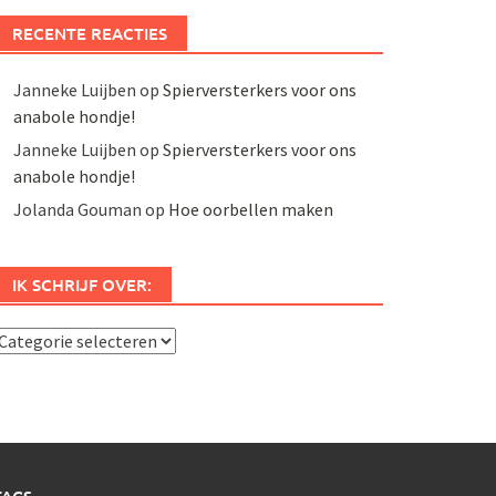
RECENTE REACTIES
Janneke Luijben
op
Spierversterkers voor ons
anabole hondje!
Janneke Luijben
op
Spierversterkers voor ons
anabole hondje!
Jolanda Gouman
op
Hoe oorbellen maken
IK SCHRIJF OVER:
k
chrijf
ver: