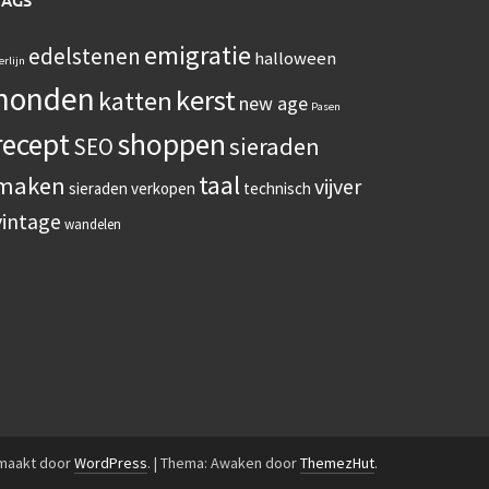
TAGS
emigratie
edelstenen
halloween
erlijn
honden
kerst
katten
new age
Pasen
recept
shoppen
sieraden
SEO
taal
maken
vijver
sieraden verkopen
technisch
vintage
wandelen
emaakt door
WordPress
.
|
Thema: Awaken door
ThemezHut
.