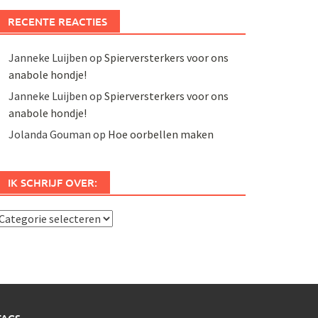
RECENTE REACTIES
Janneke Luijben
op
Spierversterkers voor ons
anabole hondje!
Janneke Luijben
op
Spierversterkers voor ons
anabole hondje!
Jolanda Gouman
op
Hoe oorbellen maken
IK SCHRIJF OVER:
k
chrijf
ver: