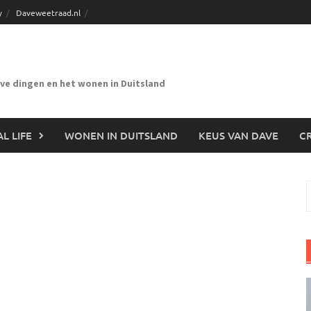
y
Daveweetraad.nl
eve dingen en het wonen in Duitsland
L LIFE
WONEN IN DUITSLAND
KEUS VAN DAVE
CR
n