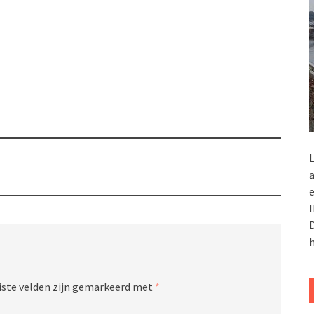
L
a
e
I
D
h
iste velden zijn gemarkeerd met
*