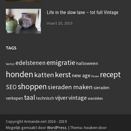
Life in the slow lane – tot full Vintage
maart 20, 2019
TAGS
emigratie
edelstenen
halloween
berlijn
honden
recept
kerst
katten
new age
Pasen
shoppen
sieraden maken
SEO
sieraden
taal
vijver
vintage
verkopen
technisch
wandelen
Copyright Armande.net 2016 - 2019
Mogelijk gemaakt door
WordPress
.
|
Thema: Awaken door