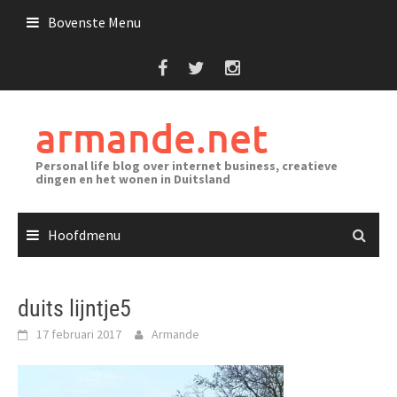
Ga
Bovenste Menu
naar
de
inhoud
armande.net
Personal life blog over internet business, creatieve
dingen en het wonen in Duitsland
Hoofdmenu
duits lijntje5
17 februari 2017
Armande