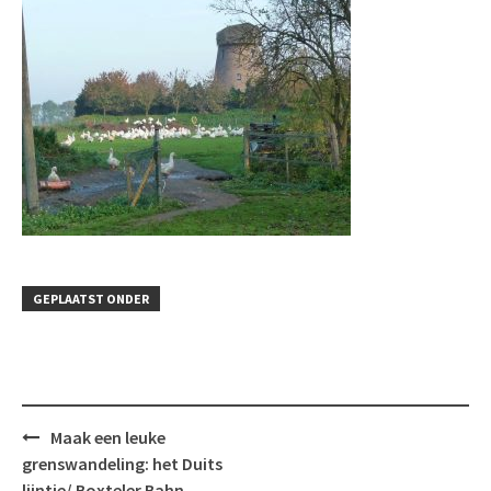
GEPLAATST ONDER
Bericht
Maak een leuke
navigatie
grenswandeling: het Duits
lijntje/ Boxteler Bahn