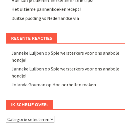
Hoe kun je bakeliet herkennen? Drie tips!
Het ultieme pannenkoekenrecept!
Duitse pudding vs Nederlandse vla
RECENTE REACTIES
Janneke Luijben
op
Spierversterkers voor ons anabole
hondje!
Janneke Luijben
op
Spierversterkers voor ons anabole
hondje!
Jolanda Gouman
op
Hoe oorbellen maken
IK SCHRIJF OVER:
Ik
schrijf