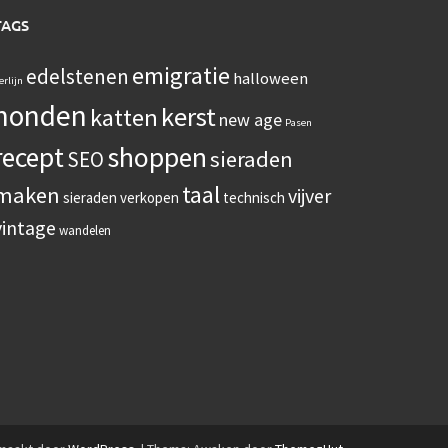
TAGS
emigratie
edelstenen
halloween
erlijn
honden
kerst
katten
new age
Pasen
recept
shoppen
sieraden
SEO
taal
maken
vijver
sieraden verkopen
technisch
vintage
wandelen