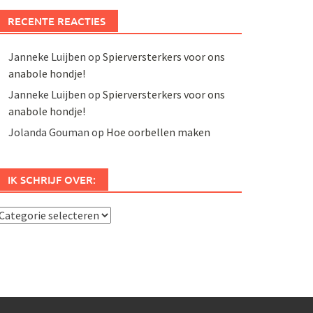
RECENTE REACTIES
Janneke Luijben
op
Spierversterkers voor ons
anabole hondje!
Janneke Luijben
op
Spierversterkers voor ons
anabole hondje!
Jolanda Gouman
op
Hoe oorbellen maken
IK SCHRIJF OVER:
k
chrijf
ver: