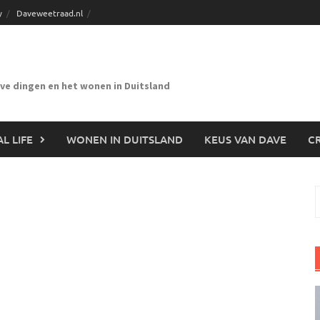
y
Daveweetraad.nl
eve dingen en het wonen in Duitsland
L LIFE
WONEN IN DUITSLAND
KEUS VAN DAVE
CR
n