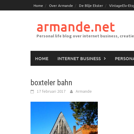
Ga
Home
Over Armande
De Blije Ekster
VintageElv-Ets
naar
de
armande.net
inhoud
Personal life blog over internet business, creati
HOME
INTERNET BUSINESS
PERSONA
boxteler bahn
17 februari 2017
Armande