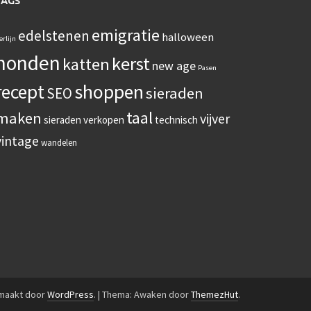
TAGS
emigratie
edelstenen
halloween
erlijn
honden
kerst
katten
new age
Pasen
recept
shoppen
sieraden
SEO
taal
maken
vijver
sieraden verkopen
technisch
vintage
wandelen
emaakt door
WordPress
.
|
Thema: Awaken door
ThemezHut
.