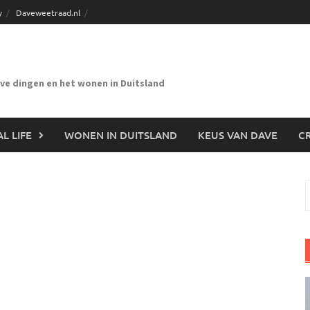
y
Daveweetraad.nl
eve dingen en het wonen in Duitsland
L LIFE
WONEN IN DUITSLAND
KEUS VAN DAVE
CR
n