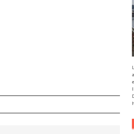
L
a
e
I
D
h