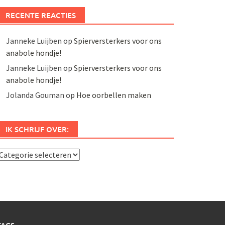
RECENTE REACTIES
Janneke Luijben
op
Spierversterkers voor ons
anabole hondje!
Janneke Luijben
op
Spierversterkers voor ons
anabole hondje!
Jolanda Gouman
op
Hoe oorbellen maken
IK SCHRIJF OVER:
k
chrijf
ver: