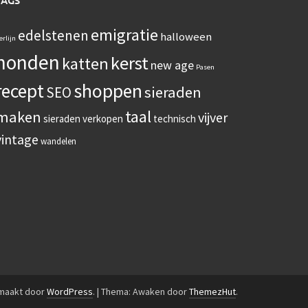
TAGS
emigratie
edelstenen
halloween
erlijn
honden
kerst
katten
new age
Pasen
recept
shoppen
sieraden
SEO
taal
maken
vijver
sieraden verkopen
technisch
vintage
wandelen
emaakt door
WordPress
.
|
Thema: Awaken door
ThemezHut
.