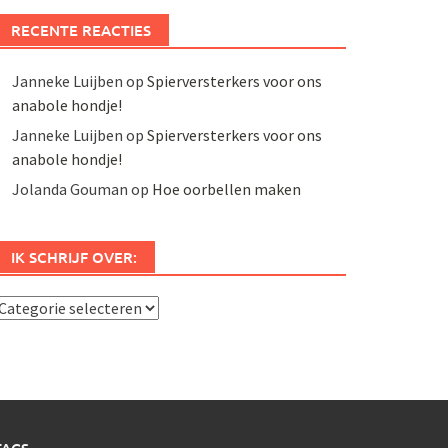
RECENTE REACTIES
Janneke Luijben
op
Spierversterkers voor ons
anabole hondje!
Janneke Luijben
op
Spierversterkers voor ons
anabole hondje!
Jolanda Gouman
op
Hoe oorbellen maken
IK SCHRIJF OVER:
k
chrijf
ver: