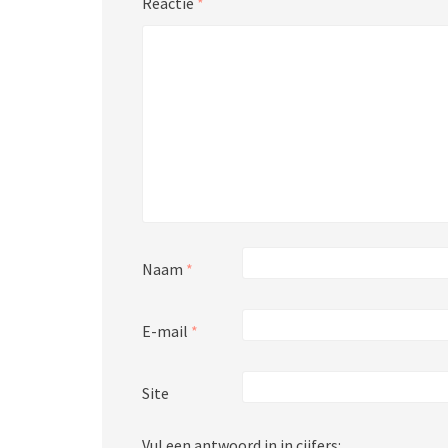
Reactie
*
Naam
*
E-mail
*
Site
Vul een antwoord in in cijfers: