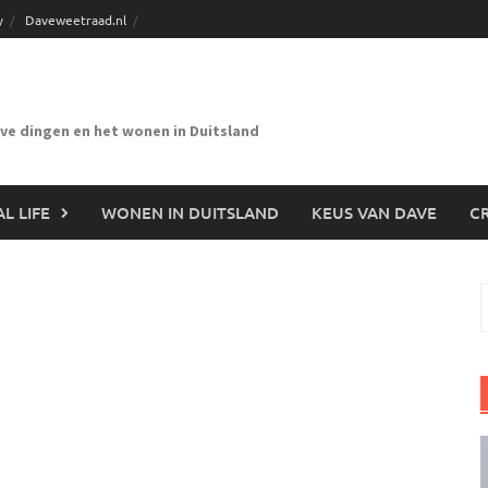
y
Daveweetraad.nl
eve dingen en het wonen in Duitsland
L LIFE
WONEN IN DUITSLAND
KEUS VAN DAVE
CR
n