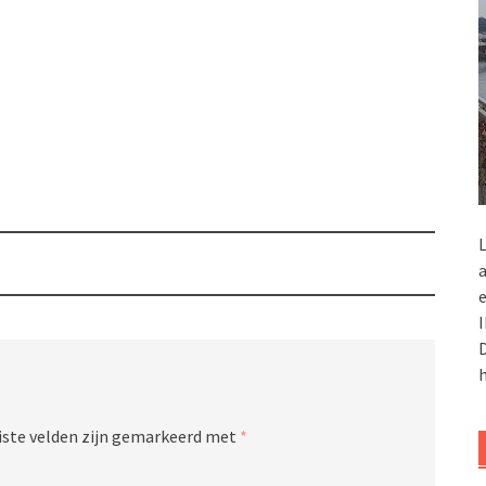
L
a
e
I
D
h
iste velden zijn gemarkeerd met
*