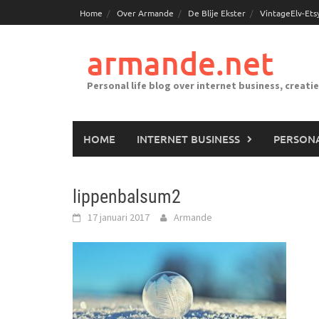
Ga
Home
Over Armande
De Blije Ekster
VintageElv-Ets
naar
de
armande.net
inhoud
Personal life blog over internet business, creati
HOME
INTERNET BUSINESS
PERSONA
lippenbalsum2
17 januari 2017
Armande