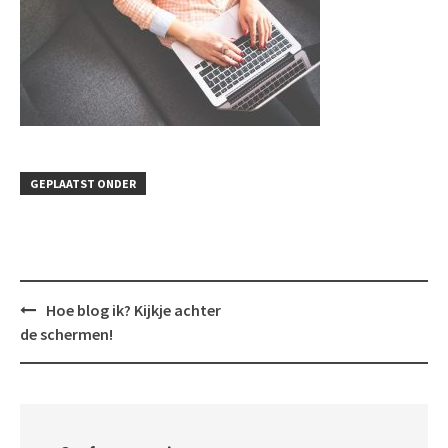
GEPLAATST ONDER
Bericht
Hoe blog ik? Kijkje achter
navigatie
de schermen!