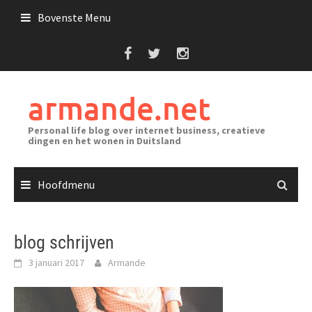
Ga
Bovenste Menu
naar
de
inhoud
armande.net
Personal life blog over internet business, creatieve
dingen en het wonen in Duitsland
Hoofdmenu
blog schrijven
3 januari 2017
Armande