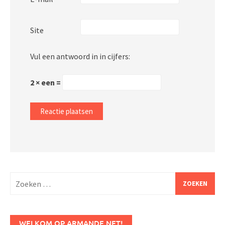
Site
Vul een antwoord in in cijfers:
2 × een =
Zoeken
naar:
WELKOM OP ARMANDE.NET!