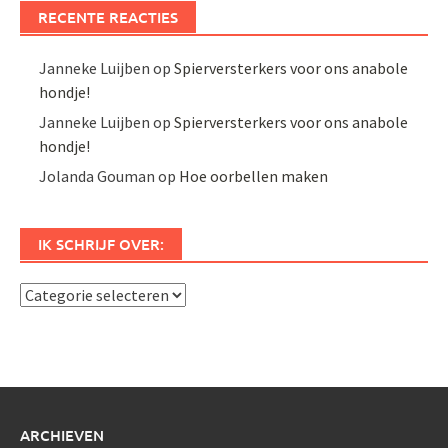
RECENTE REACTIES
Janneke Luijben
op
Spierversterkers voor ons anabole
hondje!
Janneke Luijben
op
Spierversterkers voor ons anabole
hondje!
Jolanda Gouman
op
Hoe oorbellen maken
IK SCHRIJF OVER:
Ik
schrijf
over:
ARCHIEVEN