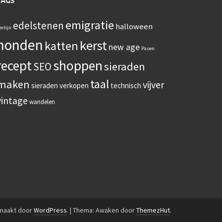
TAGS
emigratie
edelstenen
halloween
erlijn
honden
kerst
katten
new age
Pasen
recept
shoppen
sieraden
SEO
taal
maken
vijver
sieraden verkopen
technisch
vintage
wandelen
emaakt door
WordPress
.
|
Thema: Awaken door
ThemezHut
.