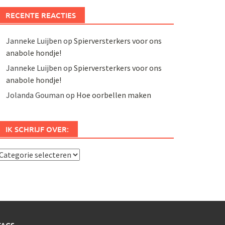
RECENTE REACTIES
Janneke Luijben
op
Spierversterkers voor ons
anabole hondje!
Janneke Luijben
op
Spierversterkers voor ons
anabole hondje!
Jolanda Gouman
op
Hoe oorbellen maken
IK SCHRIJF OVER:
k
chrijf
ver: