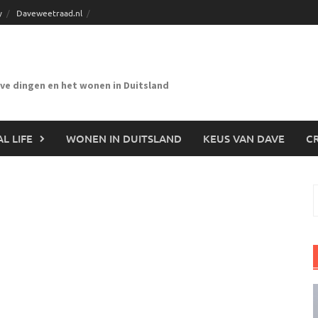
y
Daveweetraad.nl
eve dingen en het wonen in Duitsland
L LIFE
WONEN IN DUITSLAND
KEUS VAN DAVE
CR
n