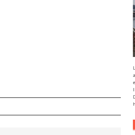
L
a
e
I
D
h