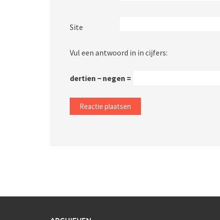
Site
Vul een antwoord in in cijfers:
dertien − negen =