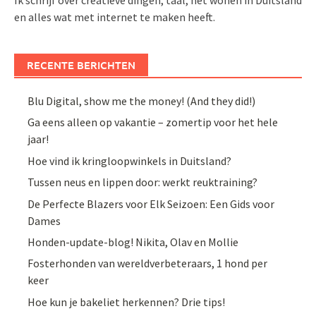
Ik schrijf over creatieve dingen, taal, het wonen in Duitsland
en alles wat met internet te maken heeft.
RECENTE BERICHTEN
Blu Digital, show me the money! (And they did!)
Ga eens alleen op vakantie – zomertip voor het hele
jaar!
Hoe vind ik kringloopwinkels in Duitsland?
Tussen neus en lippen door: werkt reuktraining?
De Perfecte Blazers voor Elk Seizoen: Een Gids voor
Dames
Honden-update-blog! Nikita, Olav en Mollie
Fosterhonden van wereldverbeteraars, 1 hond per
keer
Hoe kun je bakeliet herkennen? Drie tips!