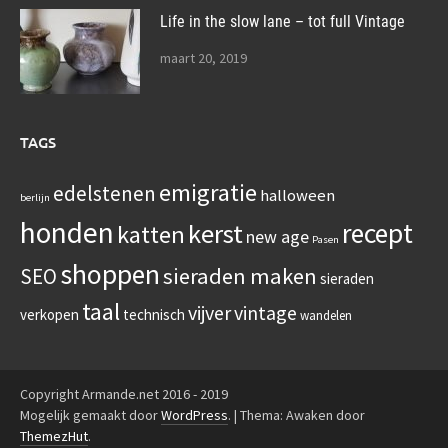
Life in the slow lane – tot full Vintage
maart 20, 2019
TAGS
emigratie
edelstenen
halloween
berlijn
honden
recept
kerst
katten
new age
Pasen
shoppen
sieraden maken
SEO
sieraden
taal
vijver
vintage
verkopen
technisch
wandelen
Copyright Armande.net 2016 - 2019
Mogelijk gemaakt door
WordPress
.
|
Thema: Awaken door
ThemezHut
.