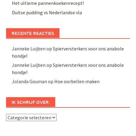
Het ultieme pannenkoekenrecept!
Duitse pudding vs Nederlandse vla
RECENTE REACTIES
Janneke Luijben
op
Spierversterkers voor ons anabole
hondje!
Janneke Luijben
op
Spierversterkers voor ons anabole
hondje!
Jolanda Gouman
op
Hoe oorbellen maken
IK SCHRIJF OVER:
Ik
schrijf
over: