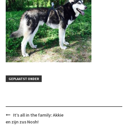
GEPLAATST ONDER
Bericht
It’s all in the family: Akkie
navigatie
en zijn zus Nosh!