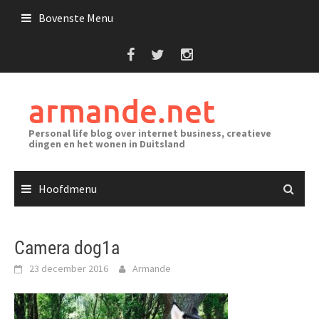
Ga
Bovenste Menu
naar
de
inhoud
armande.net
Personal life blog over internet business, creatieve
dingen en het wonen in Duitsland
Hoofdmenu
Camera dog1a
23 december 2016
Armande