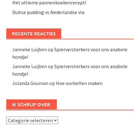
Het ultieme pannenkoekenrecept!
Duitse pudding vs Nederlandse vla
RECENTE REACTIES
Janneke Luijben
op
Spierversterkers voor ons anabole
hondje!
Janneke Luijben
op
Spierversterkers voor ons anabole
hondje!
Jolanda Gouman
op
Hoe oorbellen maken
IK SCHRIJF OVER:
Ik
schrijf
over: