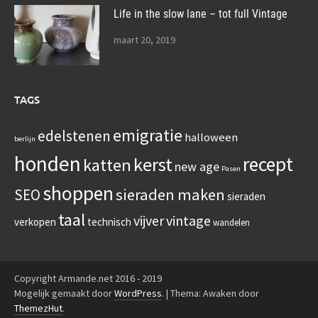
Life in the slow lane – tot full Vintage
maart 20, 2019
TAGS
emigratie
edelstenen
halloween
berlijn
honden
recept
kerst
katten
new age
Pasen
shoppen
sieraden maken
SEO
sieraden
taal
vijver
vintage
verkopen
technisch
wandelen
Copyright Armande.net 2016 - 2019
Mogelijk gemaakt door
WordPress
.
|
Thema: Awaken door
ThemezHut
.