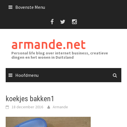
Ga
Bovenste Menu
naar
de
inhoud
armande.net
Personal life blog over internet business, creatieve
dingen en het wonen in Duitsland
Hoofdmenu
koekjes bakken1
18 december 2016
Armande