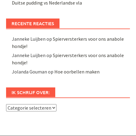
Duitse pudding vs Nederlandse vla
RECENTE REACTIES
Janneke Luijben
op
Spierversterkers voor ons anabole
hondje!
Janneke Luijben
op
Spierversterkers voor ons anabole
hondje!
Jolanda Gouman
op
Hoe oorbellen maken
IK SCHRIJF OVER:
Ik
schrijf
over: