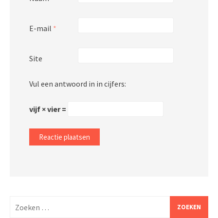
E-mail
*
Site
Vul een antwoord in in cijfers:
vijf × vier =
Zoeken
naar: