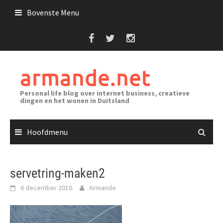
Ga
Bovenste Menu
naar
de
inhoud
armande.net
Personal life blog over internet business, creatieve
dingen en het wonen in Duitsland
Hoofdmenu
servetring-maken2
6 december 2016
Armande