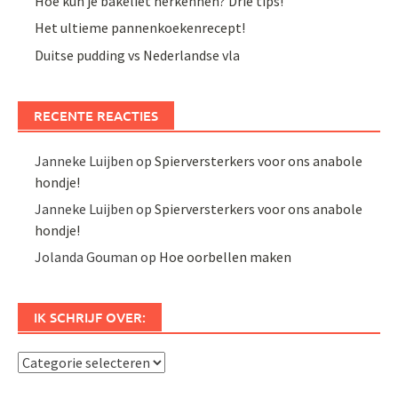
Hoe kun je bakeliet herkennen? Drie tips!
Het ultieme pannenkoekenrecept!
Duitse pudding vs Nederlandse vla
RECENTE REACTIES
Janneke Luijben
op
Spierversterkers voor ons anabole
hondje!
Janneke Luijben
op
Spierversterkers voor ons anabole
hondje!
Jolanda Gouman
op
Hoe oorbellen maken
IK SCHRIJF OVER:
Ik
schrijf