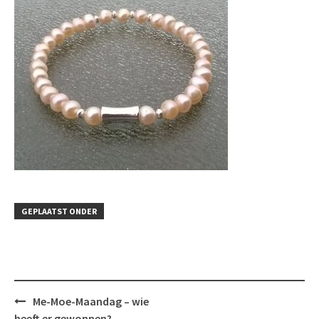
GEPLAATST ONDER
Bericht
Me-Moe-Maandag – wie
navigatie
heeft er gewonnen?