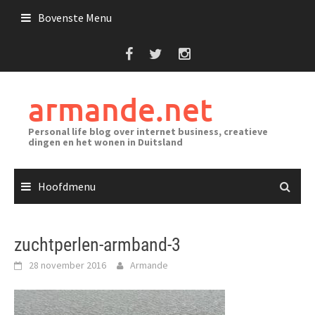
Ga
Bovenste Menu
naar
de
inhoud
armande.net
Personal life blog over internet business, creatieve
dingen en het wonen in Duitsland
Hoofdmenu
zuchtperlen-armband-3
28 november 2016
Armande