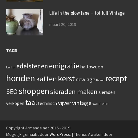
Life in the slow lane – tot full Vintage
maart 20, 2019
TAGS
emigratie
edelstenen
halloween
berlijn
honden
recept
kerst
katten
new age
Pasen
shoppen
sieraden maken
SEO
sieraden
taal
vijver
vintage
verkopen
technisch
wandelen
Copyright Armande.net 2016 - 2019
Mogelijk gemaakt door
WordPress
.
|
Thema: Awaken door