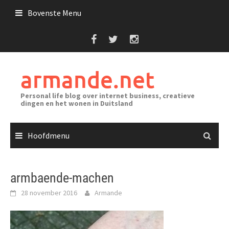
Ga
Bovenste Menu
naar
de
inhoud
armande.net
Personal life blog over internet business, creatieve
dingen en het wonen in Duitsland
Hoofdmenu
armbaende-machen
28 november 2016
Armande