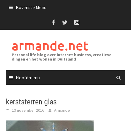
Ga
Bovenste Menu
naar
de
inhoud
armande.net
Personal life blog over internet business, creatieve
dingen en het wonen in Duitsland
Hoofdmenu
kerststerren-glas
13 november 2016
Armande