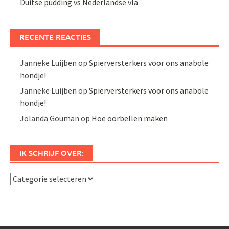
Duitse pudding vs Nederlandse vla
RECENTE REACTIES
Janneke Luijben
op
Spierversterkers voor ons anabole
hondje!
Janneke Luijben
op
Spierversterkers voor ons anabole
hondje!
Jolanda Gouman
op
Hoe oorbellen maken
IK SCHRIJF OVER:
Ik
schrijf
over: