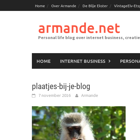
Ga
Home
Over Armande
De Blije Ekster
VintageElv-Ets
naar
de
armande.net
inhoud
Personal life blog over internet business, creati
HOME
INTERNET BUSINESS
PERSONA
plaatjes-bij-je-blog
7 november 2016
Armande