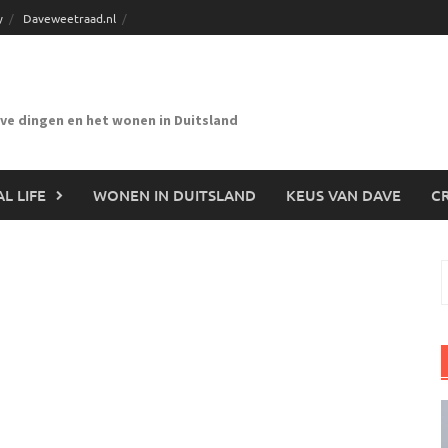
y
Daveweetraad.nl
eve dingen en het wonen in Duitsland
L LIFE
WONEN IN DUITSLAND
KEUS VAN DAVE
CR
n