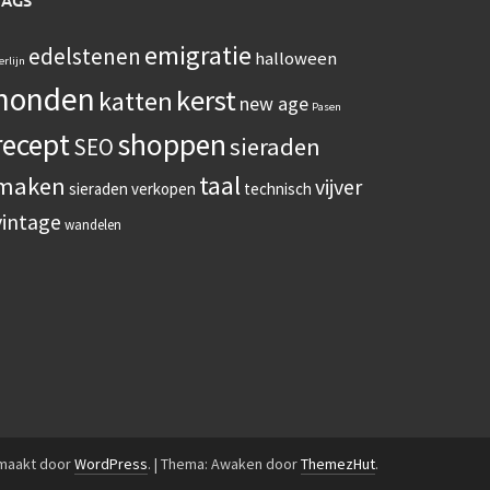
TAGS
emigratie
edelstenen
halloween
erlijn
honden
kerst
katten
new age
Pasen
recept
shoppen
sieraden
SEO
taal
maken
vijver
sieraden verkopen
technisch
vintage
wandelen
emaakt door
WordPress
.
|
Thema: Awaken door
ThemezHut
.