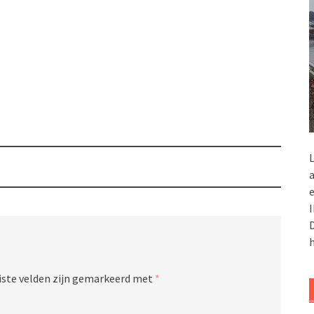
L
a
e
I
D
h
iste velden zijn gemarkeerd met
*