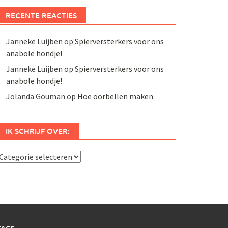
RECENTE REACTIES
Janneke Luijben
op
Spierversterkers voor ons
anabole hondje!
Janneke Luijben
op
Spierversterkers voor ons
anabole hondje!
Jolanda Gouman
op
Hoe oorbellen maken
IK SCHRIJF OVER:
k
chrijf
ver: