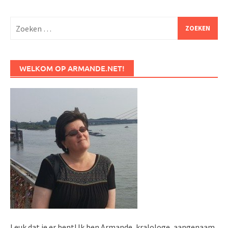
Zoeken
naar:
WELKOM OP ARMANDE.NET!
Leuk dat je er bent! Ik ben Armande, kralologe, aangenaam.