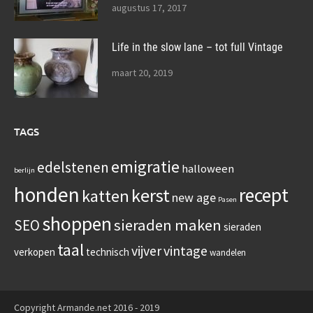
augustus 17, 2017
Life in the slow lane – tot full Vintage
maart 20, 2019
TAGS
emigratie
edelstenen
halloween
berlijn
honden
recept
kerst
katten
new age
Pasen
shoppen
sieraden maken
SEO
sieraden
taal
vijver
vintage
verkopen
technisch
wandelen
Copyright Armande.net 2016 - 2019