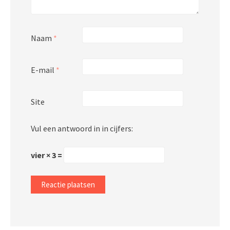
Naam
*
E-mail
*
Site
Vul een antwoord in in cijfers:
vier × 3 =