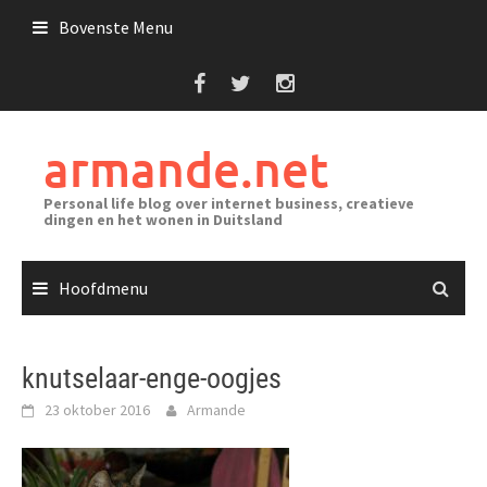
Ga
Bovenste Menu
naar
de
inhoud
armande.net
Personal life blog over internet business, creatieve
dingen en het wonen in Duitsland
Hoofdmenu
knutselaar-enge-oogjes
23 oktober 2016
Armande