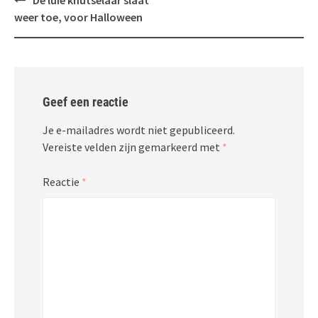
De luie knutselaar slaat
navigatie
weer toe, voor Halloween
Geef een reactie
Je e-mailadres wordt niet gepubliceerd.
Vereiste velden zijn gemarkeerd met
*
Reactie
*