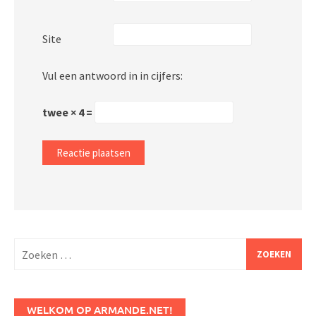
Site
Vul een antwoord in in cijfers:
twee × 4 =
Zoeken
naar:
WELKOM OP ARMANDE.NET!