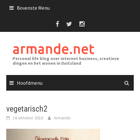
Ga
Bovenste Menu
naar
de
inhoud
armande.net
Personal life blog over internet business, creatieve
dingen en het wonen in Duitsland
Hoofdmenu
vegetarisch2
16 oktober 2016
Armande