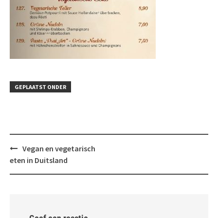
GEPLAATST ONDER
Bericht
Vegan en vegetarisch
navigatie
eten in Duitsland