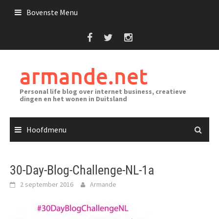
Ga
Bovenste Menu
naar
de
inhoud
armande.net
Personal life blog over internet business, creatieve
dingen en het wonen in Duitsland
Hoofdmenu
30-Day-Blog-Challenge-NL-1a
2 september 2016
Armande