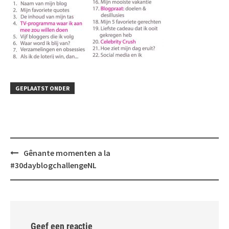
GEPLAATST ONDER
Bericht
Gênante momenten a la
navigatie
#30dayblogchallengeNL
Geef een reactie