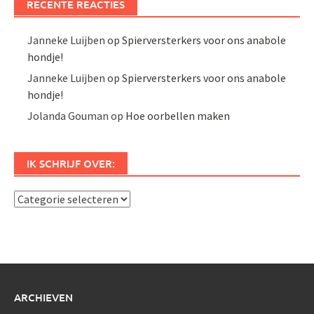
RECENTE REACTIES
Janneke Luijben
op
Spierversterkers voor ons anabole
hondje!
Janneke Luijben
op
Spierversterkers voor ons anabole
hondje!
Jolanda Gouman
op
Hoe oorbellen maken
IK SCHRIJF OVER:
Ik
schrijf
over:
ARCHIEVEN