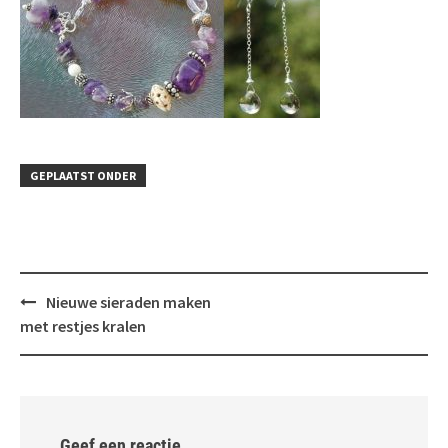
GEPLAATST ONDER
Bericht
Nieuwe sieraden maken
navigatie
met restjes kralen
Geef een reactie