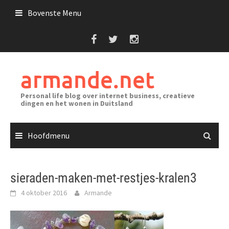
Ga
Bovenste Menu
naar
de
inhoud
armande.net
Personal life blog over internet business, creatieve
dingen en het wonen in Duitsland
Hoofdmenu
sieraden-maken-met-restjes-kralen3
4 oktober 2016
Armande