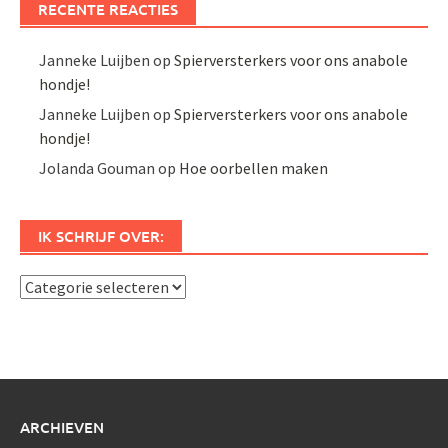
RECENTE REACTIES
Janneke Luijben
op
Spierversterkers voor ons anabole
hondje!
Janneke Luijben
op
Spierversterkers voor ons anabole
hondje!
Jolanda Gouman
op
Hoe oorbellen maken
IK SCHRIJF OVER:
Ik
schrijf
over:
ARCHIEVEN