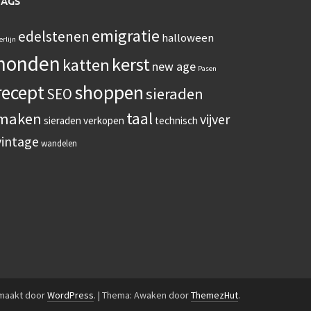
TAGS
emigratie
edelstenen
halloween
erlijn
honden
kerst
katten
new age
Pasen
recept
shoppen
sieraden
SEO
taal
maken
vijver
sieraden verkopen
technisch
vintage
wandelen
emaakt door
WordPress
.
|
Thema: Awaken door
ThemezHut
.