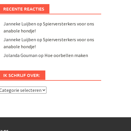
RECENTE REACTIES
Janneke Luijben
op
Spierversterkers voor ons
anabole hondje!
Janneke Luijben
op
Spierversterkers voor ons
anabole hondje!
Jolanda Gouman
op
Hoe oorbellen maken
IK SCHRIJF OVER:
k
chrijf
ver: