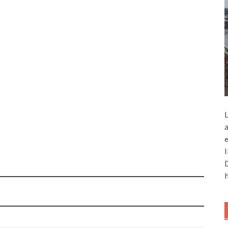
L
a
e
I
D
h