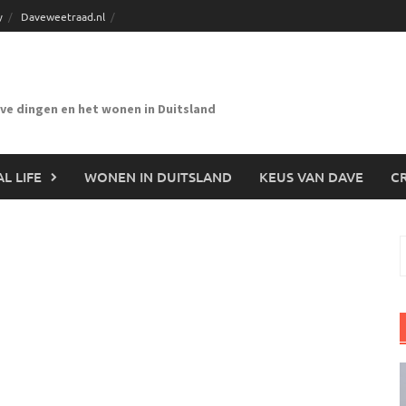
y
Daveweetraad.nl
eve dingen en het wonen in Duitsland
L LIFE
WONEN IN DUITSLAND
KEUS VAN DAVE
CR
n