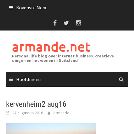
Ga
Bovenste Menu
naar
de
inhoud
armande.net
Personal life blog over internet business, creatieve
dingen en het wonen in Duitsland
Hoofdmenu
kervenheim2 aug16
27 augustus 2016
Armande