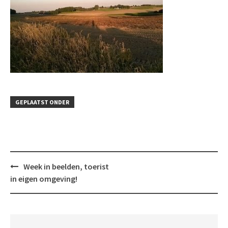
GEPLAATST ONDER
Bericht
Week in beelden, toerist
navigatie
in eigen omgeving!