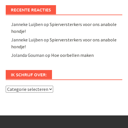
RECENTE REACTIES
Janneke Luijben
op
Spierversterkers voor ons anabole
hondje!
Janneke Luijben
op
Spierversterkers voor ons anabole
hondje!
Jolanda Gouman
op
Hoe oorbellen maken
IK SCHRIJF OVER:
Ik
schrijf
over: