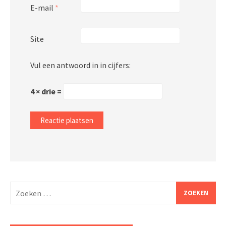
E-mail
*
Site
Vul een antwoord in in cijfers:
4 × drie =
Zoeken
naar: