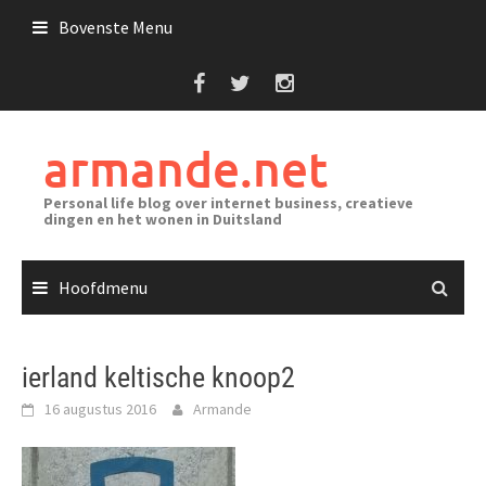
Ga
Bovenste Menu
naar
de
inhoud
armande.net
Personal life blog over internet business, creatieve
dingen en het wonen in Duitsland
Hoofdmenu
ierland keltische knoop2
16 augustus 2016
Armande