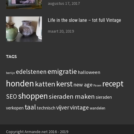
augustus 17, 2017
Life in the slow lane – tot full Vintage
maart 20, 2019
TAGS
emigratie
edelstenen
halloween
berlijn
honden
recept
kerst
katten
new age
Pasen
shoppen
sieraden maken
SEO
sieraden
taal
vijver
vintage
verkopen
technisch
wandelen
Copyright Armande.net 2016 - 2019