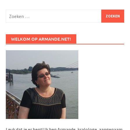
Zoeken
naar:
WELKOM OP ARMANDE.NET!
Leuk dat je er bent! Ik ben Armande, kralologe, aangenaam.