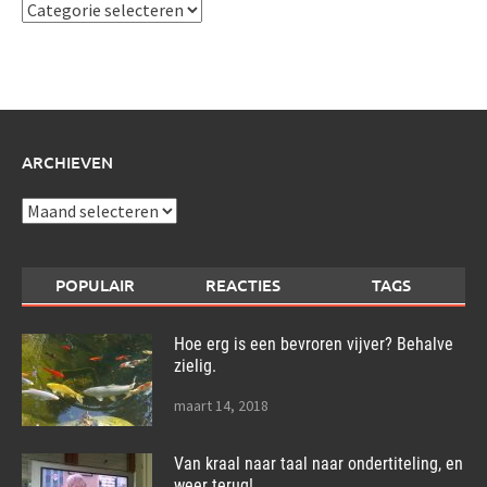
Ik
schrijf
over:
ARCHIEVEN
Archieven
POPULAIR
REACTIES
TAGS
Hoe erg is een bevroren vijver? Behalve
zielig.
maart 14, 2018
Van kraal naar taal naar ondertiteling, en
weer terug!