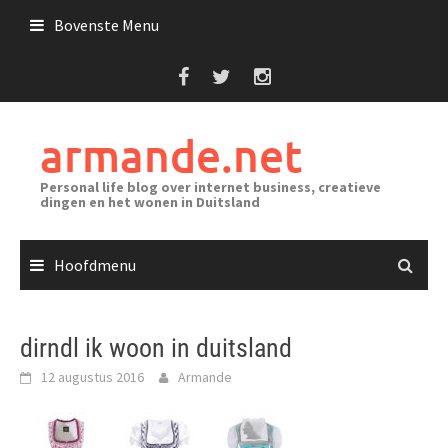
Ga
Bovenste Menu
naar
de
inhoud
armande.net
Personal life blog over internet business, creatieve
dingen en het wonen in Duitsland
Hoofdmenu
dirndl ik woon in duitsland
12 augustus 2016
Armande