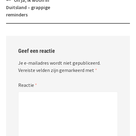
Oh ja, ik woon in
navigatie
Duitsland – grappige
reminders
Geef een reactie
Je e-mailadres wordt niet gepubliceerd.
Vereiste velden zijn gemarkeerd met
*
Reactie
*