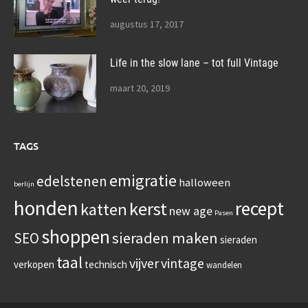
augustus 17, 2017
Life in the slow lane – tot full Vintage
maart 20, 2019
TAGS
emigratie
edelstenen
halloween
berlijn
honden
recept
kerst
katten
new age
Pasen
shoppen
sieraden maken
SEO
sieraden
taal
vijver
vintage
verkopen
technisch
wandelen