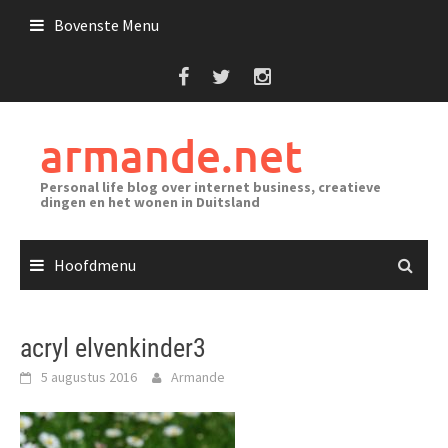
Ga
Bovenste Menu
naar
de
inhoud
armande.net
Personal life blog over internet business, creatieve
dingen en het wonen in Duitsland
Hoofdmenu
acryl elvenkinder3
5 augustus 2016
Armande