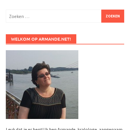
Zoeken
naar:
WELKOM OP ARMANDE.NET!
Leuk dat je er bent! Ik ben Armande, kralologe, aangenaam.