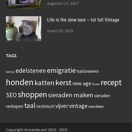
augustus 17, 2017
Life in the slow lane – tot full Vintage
maart 20, 2019
TAGS
emigratie
edelstenen
halloween
berlijn
honden
recept
kerst
katten
new age
Pasen
shoppen
sieraden maken
SEO
sieraden
taal
vijver
vintage
verkopen
technisch
wandelen
Copyright Armande.net 2016 - 2019