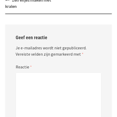
Zelf elfjes maken met
navigatie
kralen
Geef een reactie
Je e-mailadres wordt niet gepubliceerd.
Vereiste velden zijn gemarkeerd met
*
Reactie
*