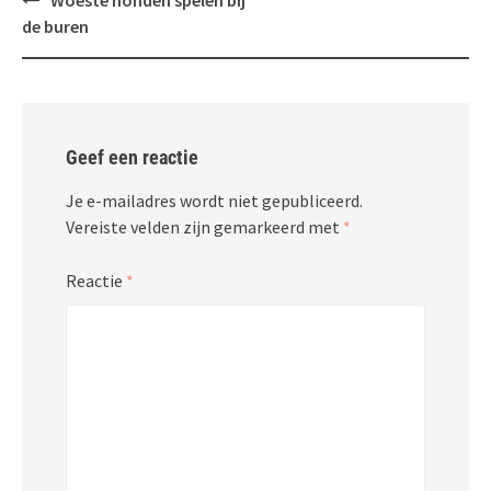
Woeste honden spelen bij
navigatie
de buren
Geef een reactie
Je e-mailadres wordt niet gepubliceerd.
Vereiste velden zijn gemarkeerd met
*
Reactie
*