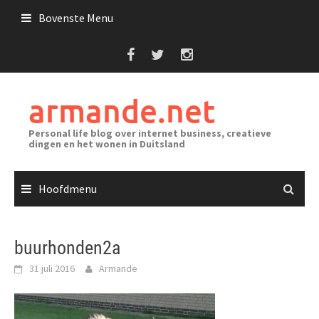
Ga
Bovenste Menu
naar
de
inhoud
armande.net
Personal life blog over internet business, creatieve
dingen en het wonen in Duitsland
Hoofdmenu
buurhonden2a
31 juli 2016
Armande