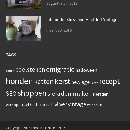
augustus 17, 2017
Life in the slow lane – tot full Vintage
maart 20, 2019
TAGS
emigratie
edelstenen
halloween
berlijn
honden
recept
kerst
katten
new age
Pasen
shoppen
sieraden maken
SEO
sieraden
taal
vijver
vintage
verkopen
technisch
wandelen
Copyright Armande.net 2016 - 2019