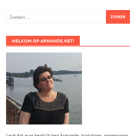
Zoeken
naar:
WELKOM OP ARMANDE.NET!
Leuk dat je er bent! Ik ben Armande, kralologe, aangenaam.