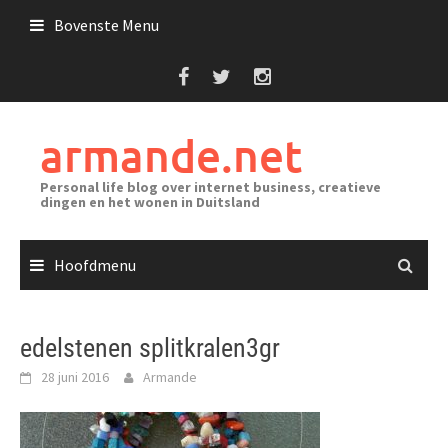
Ga
Bovenste Menu
naar
de
inhoud
armande.net
Personal life blog over internet business, creatieve
dingen en het wonen in Duitsland
Hoofdmenu
edelstenen splitkralen3gr
28 juni 2016
Armande