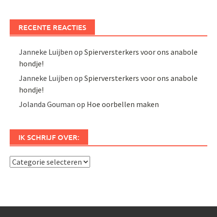
RECENTE REACTIES
Janneke Luijben
op
Spierversterkers voor ons anabole
hondje!
Janneke Luijben
op
Spierversterkers voor ons anabole
hondje!
Jolanda Gouman
op
Hoe oorbellen maken
IK SCHRIJF OVER:
Ik
schrijf
over: