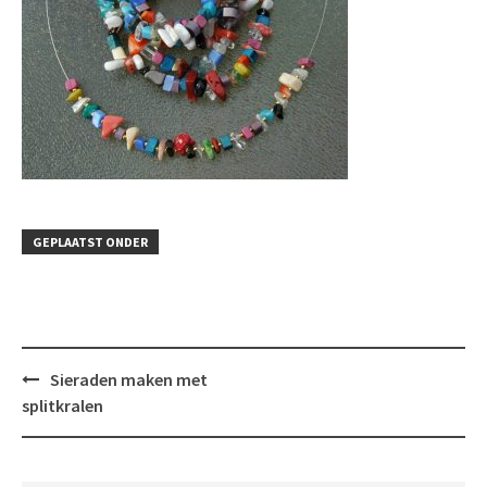
GEPLAATST ONDER
Bericht
Sieraden maken met
navigatie
splitkralen