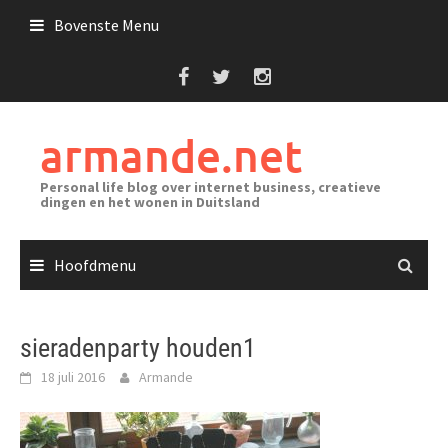
Ga
Bovenste Menu
naar
de
inhoud
armande.net
Personal life blog over internet business, creatieve
dingen en het wonen in Duitsland
Hoofdmenu
sieradenparty houden1
18 juli 2016
Armande