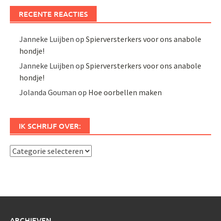
RECENTE REACTIES
Janneke Luijben
op
Spierversterkers voor ons anabole
hondje!
Janneke Luijben
op
Spierversterkers voor ons anabole
hondje!
Jolanda Gouman
op
Hoe oorbellen maken
IK SCHRIJF OVER:
Ik
schrijf
over:
ARCHIEVEN