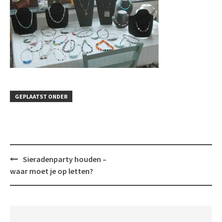
GEPLAATST ONDER
Bericht
Sieradenparty houden –
navigatie
waar moet je op letten?