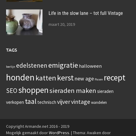
Life in the slow lane – tot full Vintage
maart 20, 2019
TAGS
emigratie
edelstenen
halloween
berlijn
honden
recept
kerst
katten
new age
Pasen
shoppen
sieraden maken
SEO
sieraden
taal
vijver
vintage
verkopen
technisch
wandelen
Copyright Armande.net 2016 - 2019
Mogelijk gemaakt door
WordPress
.
|
Thema: Awaken door