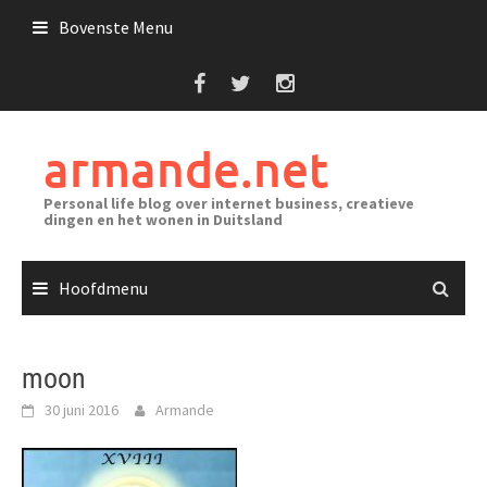
Ga
Bovenste Menu
naar
de
inhoud
armande.net
Personal life blog over internet business, creatieve
dingen en het wonen in Duitsland
Hoofdmenu
moon
30 juni 2016
Armande