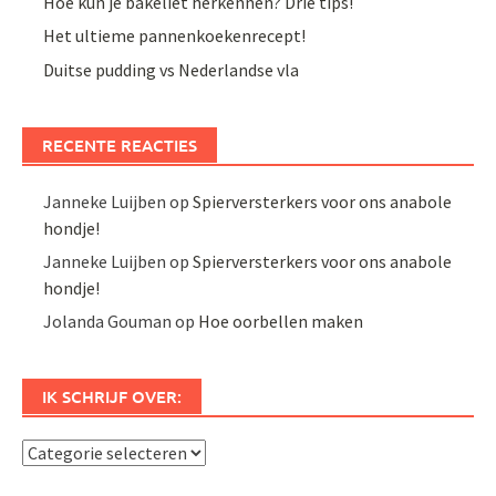
Hoe kun je bakeliet herkennen? Drie tips!
Het ultieme pannenkoekenrecept!
Duitse pudding vs Nederlandse vla
RECENTE REACTIES
Janneke Luijben
op
Spierversterkers voor ons anabole
hondje!
Janneke Luijben
op
Spierversterkers voor ons anabole
hondje!
Jolanda Gouman
op
Hoe oorbellen maken
IK SCHRIJF OVER:
Ik
schrijf