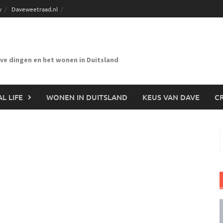
y
Daveweetraad.nl
eve dingen en het wonen in Duitsland
L LIFE
WONEN IN DUITSLAND
KEUS VAN DAVE
CR
n