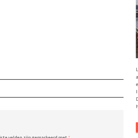
L
a
e
I
D
h
iste velden zijn gemarkeerd met
*