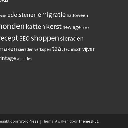
TAGS
emigratie
edelstenen
halloween
erlijn
honden
kerst
katten
new age
Pasen
recept
shoppen
sieraden
SEO
taal
maken
vijver
sieraden verkopen
technisch
vintage
wandelen
emaakt door
WordPress
.
|
Thema: Awaken door
ThemezHut
.