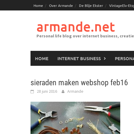
Ga
Home
Over Armande
De Blije Ekster
VintageElv-Ets
naar
de
armande.net
inhoud
Personal life blog over internet business, creati
HOME
INTERNET BUSINESS
PERSONA
sieraden maken webshop feb16
28 juni 2016
Armande