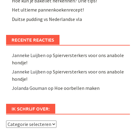
Hoe kun je bakeliet herkennen? Drie tips!
Het ultieme pannenkoekenrecept!
Duitse pudding vs Nederlandse vla
RECENTE REACTIES
Janneke Luijben
op
Spierversterkers voor ons anabole
hondje!
Janneke Luijben
op
Spierversterkers voor ons anabole
hondje!
Jolanda Gouman
op
Hoe oorbellen maken
IK SCHRIJF OVER:
Ik
schrijf