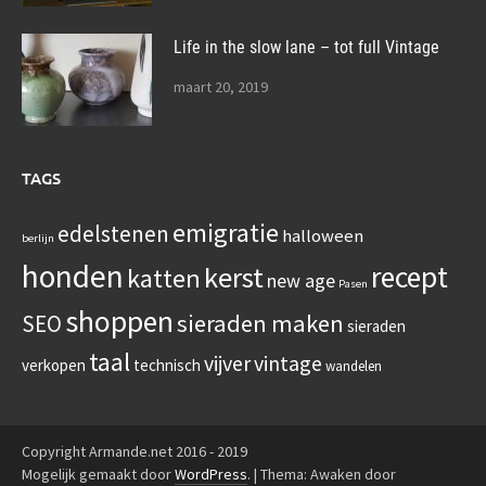
Life in the slow lane – tot full Vintage
maart 20, 2019
TAGS
emigratie
edelstenen
halloween
berlijn
honden
recept
kerst
katten
new age
Pasen
shoppen
sieraden maken
SEO
sieraden
taal
vijver
vintage
verkopen
technisch
wandelen
Copyright Armande.net 2016 - 2019
Mogelijk gemaakt door
WordPress
.
|
Thema: Awaken door