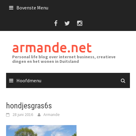
Ga
Bovenste Menu
naar
de
inhoud
armande.net
Personal life blog over internet business, creatieve
dingen en het wonen in Duitsland
Hoofdmenu
hondjesgras6s
28 juni 2016
Armande