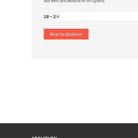
Vul een antwoord in in cijfers:
18 − 2 =