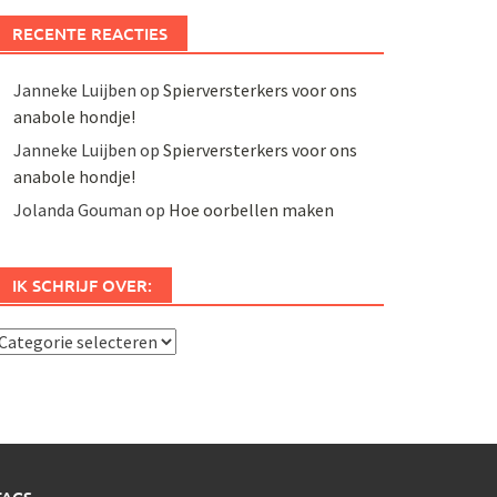
RECENTE REACTIES
Janneke Luijben
op
Spierversterkers voor ons
anabole hondje!
Janneke Luijben
op
Spierversterkers voor ons
anabole hondje!
Jolanda Gouman
op
Hoe oorbellen maken
IK SCHRIJF OVER:
k
chrijf
ver: