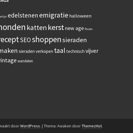
TAGS
emigratie
edelstenen
halloween
erlijn
honden
kerst
katten
new age
Pasen
recept
shoppen
sieraden
SEO
taal
maken
vijver
sieraden verkopen
technisch
vintage
wandelen
emaakt door
WordPress
.
|
Thema: Awaken door
ThemezHut
.