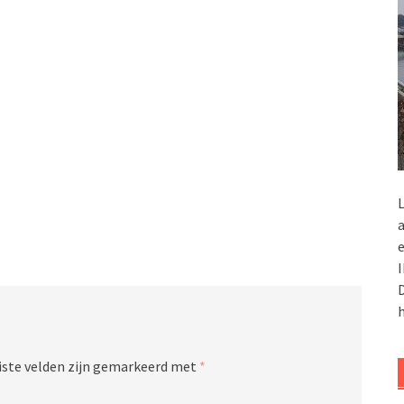
L
a
e
I
D
h
iste velden zijn gemarkeerd met
*