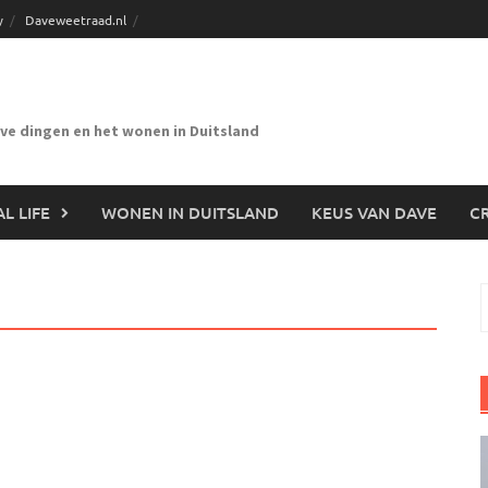
y
Daveweetraad.nl
eve dingen en het wonen in Duitsland
L LIFE
WONEN IN DUITSLAND
KEUS VAN DAVE
CR
n