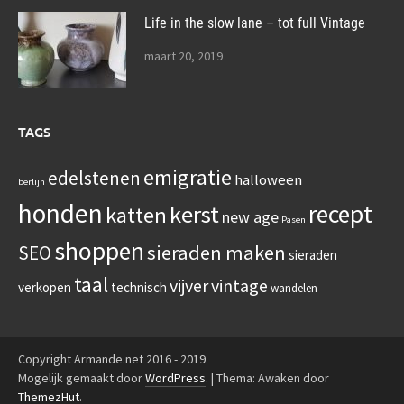
Life in the slow lane – tot full Vintage
maart 20, 2019
TAGS
emigratie
edelstenen
halloween
berlijn
honden
recept
kerst
katten
new age
Pasen
shoppen
sieraden maken
SEO
sieraden
taal
vijver
vintage
verkopen
technisch
wandelen
Copyright Armande.net 2016 - 2019
Mogelijk gemaakt door
WordPress
.
|
Thema: Awaken door
ThemezHut
.