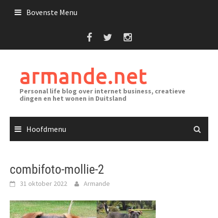
Ga
Bovenste Menu
naar
de
inhoud
armande.net
Personal life blog over internet business, creatieve
dingen en het wonen in Duitsland
Hoofdmenu
combifoto-mollie-2
31 oktober 2022
Armande