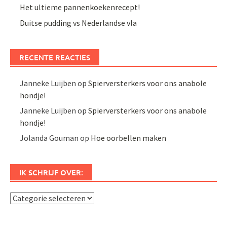
Het ultieme pannenkoekenrecept!
Duitse pudding vs Nederlandse vla
RECENTE REACTIES
Janneke Luijben
op
Spierversterkers voor ons anabole
hondje!
Janneke Luijben
op
Spierversterkers voor ons anabole
hondje!
Jolanda Gouman
op
Hoe oorbellen maken
IK SCHRIJF OVER:
Ik
schrijf
over: