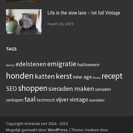
Life in the slow lane – tot full Vintage
maart 20, 2019
TAGS
emigratie
edelstenen
halloween
berlijn
honden
recept
kerst
katten
new age
Pasen
shoppen
sieraden maken
SEO
sieraden
taal
vijver
vintage
verkopen
technisch
wandelen
Copyright Armande.net 2016 - 2019
Mogelijk gemaakt door
WordPress
.
|
Thema: Awaken door