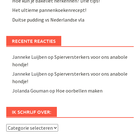
Hoe kun je bakeliet herkennen? Drie tips!
Het ultieme pannenkoekenrecept!
Duitse pudding vs Nederlandse vla
RECENTE REACTIES
Janneke Luijben
op
Spierversterkers voor ons anabole
hondje!
Janneke Luijben
op
Spierversterkers voor ons anabole
hondje!
Jolanda Gouman
op
Hoe oorbellen maken
IK SCHRIJF OVER:
Ik
schrijf