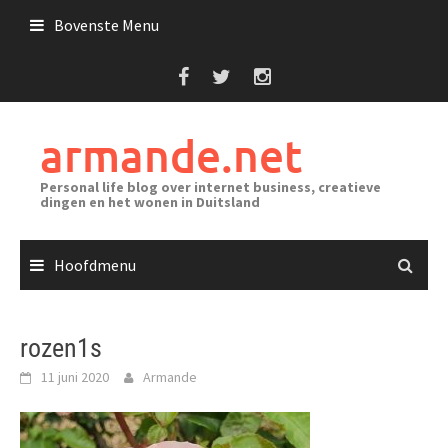
Ga
Bovenste Menu
naar
de
inhoud
armande.net
Personal life blog over internet business, creatieve
dingen en het wonen in Duitsland
Hoofdmenu
rozen1s
11 juni 2020
Armande