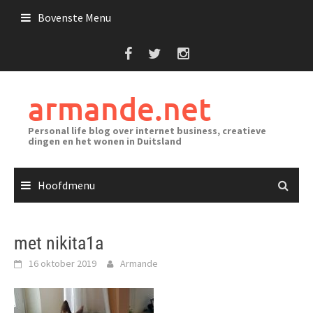
Ga
Bovenste Menu
naar
de
inhoud
armande.net
Personal life blog over internet business, creatieve
dingen en het wonen in Duitsland
Hoofdmenu
met nikita1a
16 oktober 2019
Armande