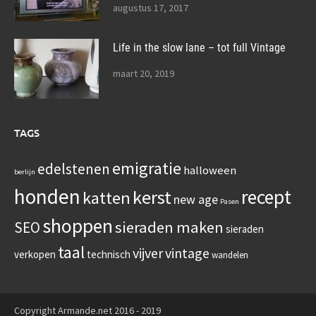
augustus 17, 2017
Life in the slow lane – tot full Vintage
maart 20, 2019
TAGS
emigratie
edelstenen
halloween
berlijn
honden
recept
kerst
katten
new age
Pasen
shoppen
sieraden maken
SEO
sieraden
taal
vijver
vintage
verkopen
technisch
wandelen
Copyright Armande.net 2016 - 2019