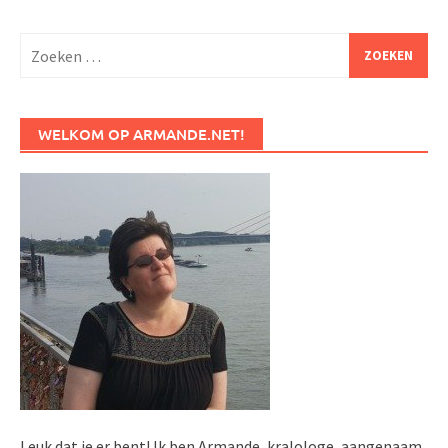
Zoeken
naar:
WELKOM OP ARMANDE.NET!
Leuk dat je er bent! Ik ben Armande, kralologe, aangenaam.