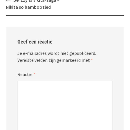
De Izzy & Nikita-saga –
navigatie
Nikita so bamboozled
Geef een reactie
Je e-mailadres wordt niet gepubliceerd.
Vereiste velden zijn gemarkeerd met
*
Reactie
*