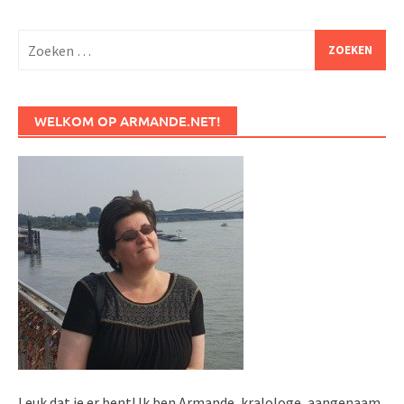
Zoeken
naar:
WELKOM OP ARMANDE.NET!
Leuk dat je er bent! Ik ben Armande, kralologe, aangenaam.