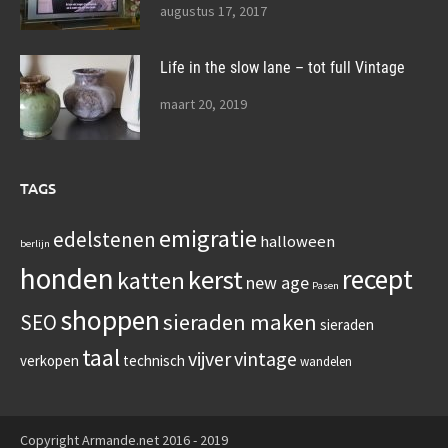
augustus 17, 2017
Life in the slow lane – tot full Vintage
maart 20, 2019
TAGS
emigratie
edelstenen
halloween
berlijn
honden
recept
kerst
katten
new age
Pasen
shoppen
sieraden maken
SEO
sieraden
taal
vijver
vintage
verkopen
technisch
wandelen
Copyright Armande.net 2016 - 2019