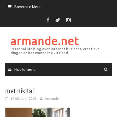
Ga
Bovenste Menu
naar
de
inhoud
armande.net
Personal life blog over internet business, creatieve
dingen en het wonen in Duitsland
Hoofdmenu
met nikita1
16 oktober 2019
Armande