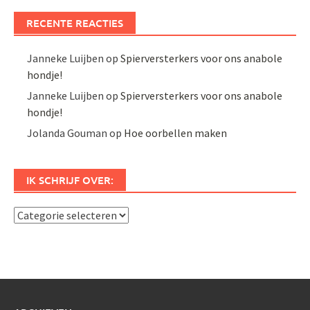
RECENTE REACTIES
Janneke Luijben
op
Spierversterkers voor ons anabole
hondje!
Janneke Luijben
op
Spierversterkers voor ons anabole
hondje!
Jolanda Gouman
op
Hoe oorbellen maken
IK SCHRIJF OVER:
Ik
schrijf
over: