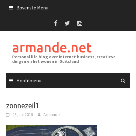
Ga
Bovenste Menu
naar
de
inhoud
armande.net
Personal life blog over internet business, creatieve
dingen en het wonen in Duitsland
Hoofdmenu
zonnezeil1
23 juni 2019
Armande