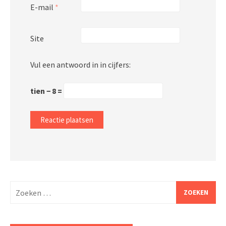
E-mail
*
Site
Vul een antwoord in in cijfers:
tien − 8 =
Zoeken
naar: