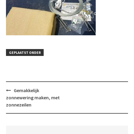
GEPLAATST ONDER
Bericht
Gemakkelijk
navigatie
zonnewering maken, met
zonnezeilen