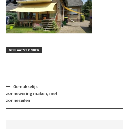
GEPLAATST ONDER
Bericht
Gemakkelijk
navigatie
zonnewering maken, met
zonnezeilen