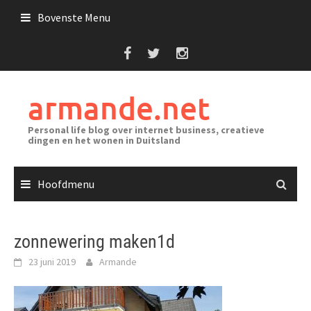
Ga
Bovenste Menu
naar
de
inhoud
armande.net
Personal life blog over internet business, creatieve
dingen en het wonen in Duitsland
Hoofdmenu
zonnewering maken1d
23 juni 2019
Armande