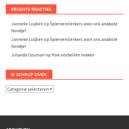
RECENTE REACTIES
Janneke Luijben
op
Spierversterkers voor ons anabole
hondje!
Janneke Luijben
op
Spierversterkers voor ons anabole
hondje!
Jolanda Gouman
op
Hoe oorbellen maken
IK SCHRIJF OVER:
Ik
schrijf
over: