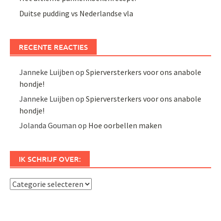
Duitse pudding vs Nederlandse vla
RECENTE REACTIES
Janneke Luijben
op
Spierversterkers voor ons anabole
hondje!
Janneke Luijben
op
Spierversterkers voor ons anabole
hondje!
Jolanda Gouman
op
Hoe oorbellen maken
IK SCHRIJF OVER:
Ik
schrijf
over: