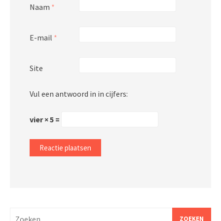
Naam
*
E-mail
*
Site
Vul een antwoord in in cijfers:
vier × 5 =
Zoeken