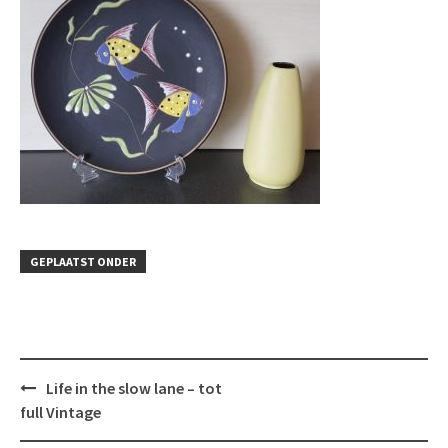
GEPLAATST ONDER
Bericht
Life in the slow lane – tot
navigatie
full Vintage