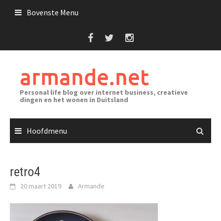
Ga
Bovenste Menu
naar
de
inhoud
armande.net
Personal life blog over internet business, creatieve
dingen en het wonen in Duitsland
Hoofdmenu
retro4
20 maart 2019
Armande