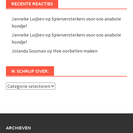
RECENTE REACTIES
Janneke Luijben
op
Spierversterkers voor ons anabole
hondje!
Janneke Luijben
op
Spierversterkers voor ons anabole
hondje!
Jolanda Gouman
op
Hoe oorbellen maken
IK SCHRIJF OVER:
Ik
schrijf
over:
ARCHIEVEN