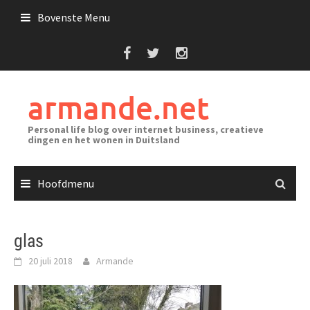
Ga
Bovenste Menu
naar
de
inhoud
armande.net
Personal life blog over internet business, creatieve
dingen en het wonen in Duitsland
Hoofdmenu
glas
20 juli 2018
Armande