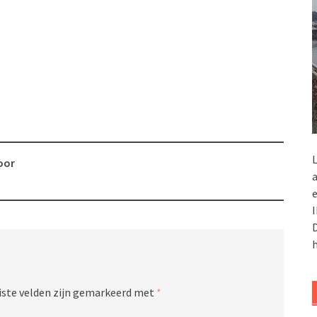
L
oor
a
e
I
D
h
iste velden zijn gemarkeerd met
*