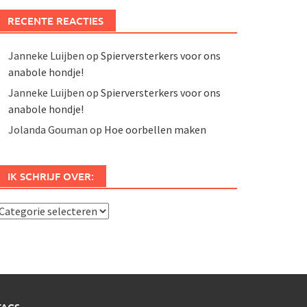
RECENTE REACTIES
Janneke Luijben
op
Spierversterkers voor ons
anabole hondje!
Janneke Luijben
op
Spierversterkers voor ons
anabole hondje!
Jolanda Gouman
op
Hoe oorbellen maken
IK SCHRIJF OVER:
k
chrijf
ver: