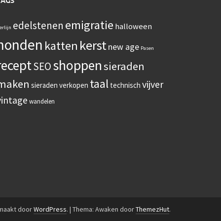
TAGS
emigratie
edelstenen
halloween
erlijn
honden
kerst
katten
new age
Pasen
recept
shoppen
sieraden
SEO
taal
maken
vijver
sieraden verkopen
technisch
vintage
wandelen
emaakt door
WordPress
.
|
Thema: Awaken door
ThemezHut
.