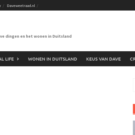
y
Daveweetraad.nl
eve dingen en het wonen in Duitsland
L LIFE
WONEN IN DUITSLAND
KEUS VAN DAVE
CR
n