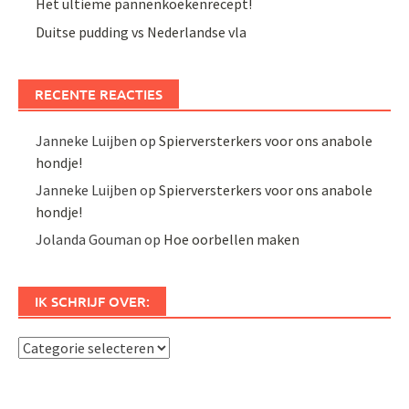
Het ultieme pannenkoekenrecept!
Duitse pudding vs Nederlandse vla
RECENTE REACTIES
Janneke Luijben
op
Spierversterkers voor ons anabole
hondje!
Janneke Luijben
op
Spierversterkers voor ons anabole
hondje!
Jolanda Gouman
op
Hoe oorbellen maken
IK SCHRIJF OVER:
Ik
schrijf
over: