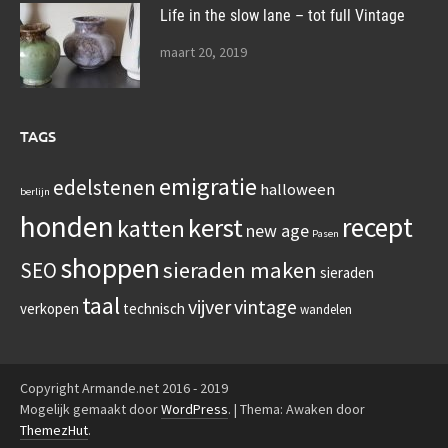
Life in the slow lane – tot full Vintage
maart 20, 2019
TAGS
emigratie
edelstenen
halloween
berlijn
honden
recept
kerst
katten
new age
Pasen
shoppen
sieraden maken
SEO
sieraden
taal
vijver
vintage
verkopen
technisch
wandelen
Copyright Armande.net 2016 - 2019
Mogelijk gemaakt door
WordPress
.
|
Thema: Awaken door
ThemezHut
.