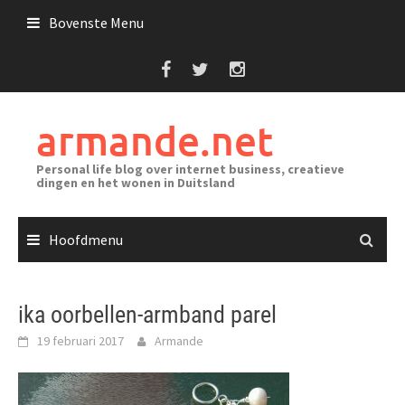
Ga
Bovenste Menu
naar
de
inhoud
armande.net
Personal life blog over internet business, creatieve
dingen en het wonen in Duitsland
Hoofdmenu
ika oorbellen-armband parel
19 februari 2017
Armande