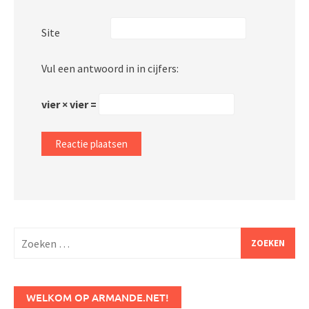
Site
Vul een antwoord in in cijfers:
vier × vier =
Zoeken
naar:
WELKOM OP ARMANDE.NET!