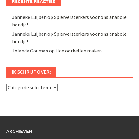
RECENTE REACTIES
Janneke Luijben
op
Spierversterkers voor ons anabole
hondje!
Janneke Luijben
op
Spierversterkers voor ons anabole
hondje!
Jolanda Gouman
op
Hoe oorbellen maken
IK SCHRIJF OVER:
Ik
schrijf
over:
ARCHIEVEN